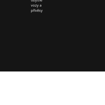
obytné
vozy a
přívěsy