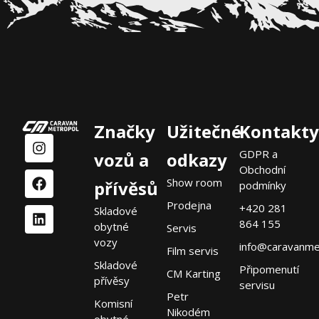
Značky
Užitečné
Kontakty
GDPR a
vozů a
odkazy
Obchodní
Show room
přívěsů
podmínky
Prodejna
+420 281
Skladové
864 155
obytné
Servis
vozy
info@caravanme
Film servis
Skladové
Připomenutí
CM Karting
přívěsy
servisu
Petr
Komisní
Nikodém