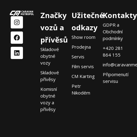
Značky
Užitečné
Kontakty
GDPR a
vozů a
odkazy
Obchodní
Show room
přívěsů
podmínky
Prodejna
+420 281
Skladové
864 155
obytné
Servis
vozy
info@caravanme
Film servis
Skladové
Připomenutí
CM Karting
přívěsy
servisu
Petr
Komisní
Nikodém
obytné
vozy a
přívěsy