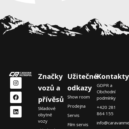
Značky
Užitečné
Kontakty
GDPR a
vozů a
odkazy
Obchodní
Show room
přívěsů
podmínky
Prodejna
+420 281
Skladové
864 155
obytné
Servis
vozy
info@caravanme
Film servis