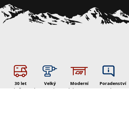
30 let
Velký
Moderní
Poradenství
zkušeností
autorizovaný
showroom
od
v
servis a
& stálá
prvního
karavaningu
montáže
expozice
výběru
novinek
po
Praktické
Široká
Prémiové
bezstarostn
know-
kapacita,
a luxusní
provoz
how z
rychlé
vozy
Praktické