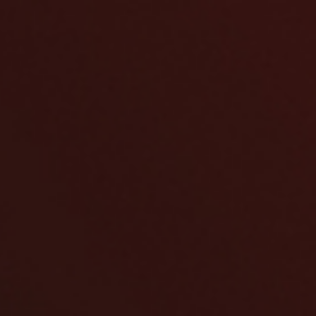
Hlavní stránka
Značky a modely
Skladové obytné vozy
Skladové přívěsy
Komisní obytné vozy a přívěsy
Servis
Prodejna
Show room
Film servis