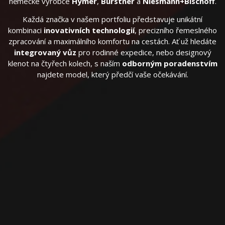
německé výrobce
Hymer
,
Bürstner
a
Niesmann+Bischoff
.
Každá značka v našem portfoliu představuje unikátní
kombinaci
inovativních technologií
, precizního řemeslného
zpracování a maximálního komfortu na cestách. Ať už hledáte
integrovaný vůz
pro rodinné expedice, nebo designový
klenot na čtyřech kolech, s naším
odborným poradenstvím
najdete model, který předčí vaše očekávání.