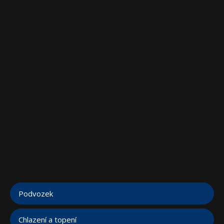
Podvozek
Chlazení a topení