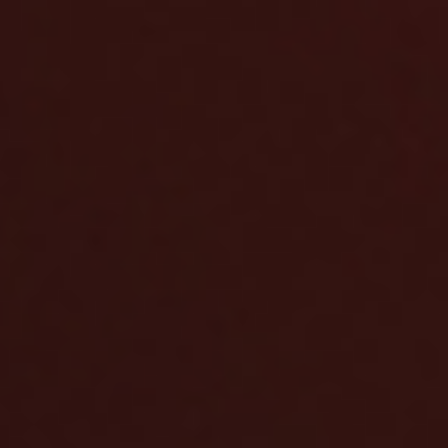
Hlavní stránka
Značky a modely
Skladové obytné vozy
Skladové přívěsy
Komisní obytné vozy a přívěsy
Servis
Prodejna
Show room
Film servis