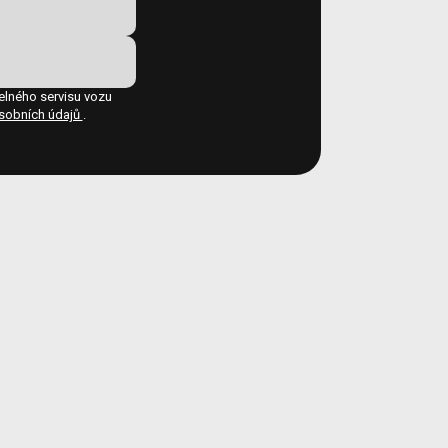
elného servisu vozu
sobních údajů
.