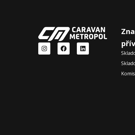
Zna
pří
Sklad
Sklad
Komis