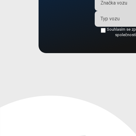
Film servis
Typ vozu
Blog
Souhlasím se zp
O nás
společností 
Kontakty