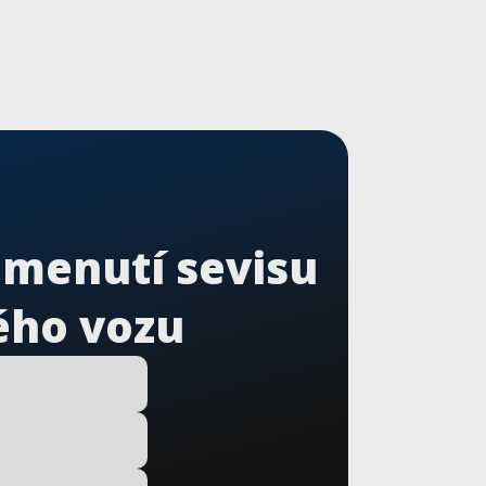
omenutí sevisu
ého vozu