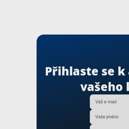
Hlavní stránka
Značky a model
Skladové obytné
Přihlaste se 
Skladové přívěs
vašeho 
Komisní obytné 
Servis
Váš e-mail
Prodejna
Vaše jméno
Show room
Značka vozu