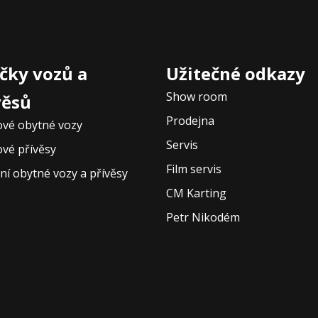
čky vozů a
Užitečné odkazy
Show room
věsů
Prodejna
ové obytné vozy
Servis
ové přívěsy
Film servis
ní obytné vozy a přívěsy
CM Karting
Petr Nikodém