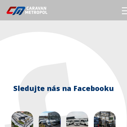
Autor:
Petr Nikodém
Hlavní stránka
Značky a modely
Skladové obytné vozy
Skladové přívěsy
Komisní obytné vozy a přívěsy
Servis
Sledujte nás na Facebooku
Prodejna
Show room
Film servis