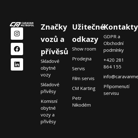
Značky
Užitečné
Kontakty
GDPR a
vozů a
odkazy
Obchodní
Show room
přívěsů
podmínky
Prodejna
+420 281
Skladové
864 155
obytné
Servis
vozy
info@caravanme
Film servis
Skladové
Připomenutí
CM Karting
přívěsy
servisu
Petr
Komisní
Nikodém
obytné
vozy a
přívěsy