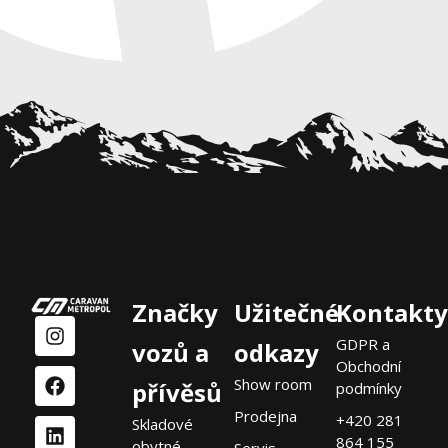
Značky
Užitečné
Kontakty
GDPR a
vozů a
odkazy
Obchodní
Show room
přívěsů
podmínky
Prodejna
+420 281
Skladové
864 155
obytné
Servis