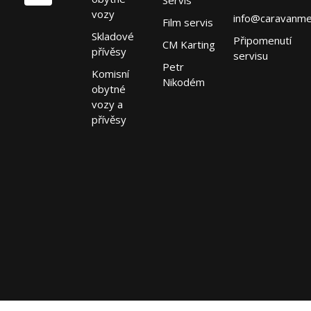
vozy
info@caravanme
Film servis
Skladové
Připomenutí
CM Karting
přívěsy
servisu
Petr
Komisní
Nikodém
obytné
vozy a
přívěsy