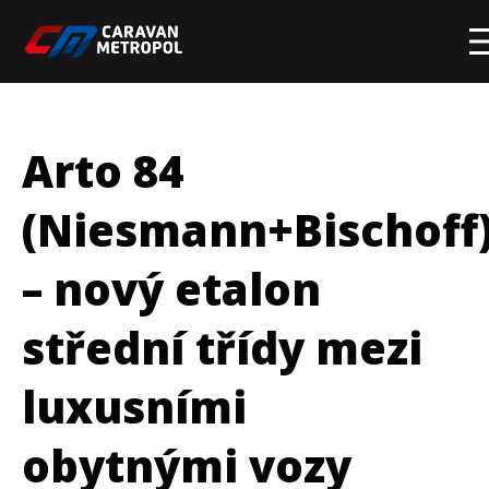
Hlavní stránka
Značky a modely
Arto 84
Skladové obytné vozy
(Niesmann+Bischoff
Skladové přívěsy
– nový etalon
Komisní obytné vozy a přívěsy
Servis
střední třídy mezi
Prodejna
luxusními
Show room
obytnými vozy
Film servis