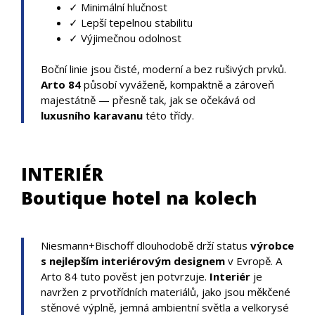
✓ Minimální hlučnost
✓ Lepší tepelnou stabilitu
✓ Výjimečnou odolnost
Boční linie jsou čisté, moderní a bez rušivých prvků.
Arto 84
působí vyváženě, kompaktně a zároveň
majestátně — přesně tak, jak se očekává od
luxusního karavanu
této třídy.
INTERIÉR
Boutique hotel na kolech
Niesmann+Bischoff dlouhodobě drží status
výrobce
s nejlepším interiérovým designem
v Evropě. A
Arto 84 tuto pověst jen potvrzuje.
Interiér
je
navržen z prvotřídních materiálů, jako jsou měkčené
stěnové výplně, jemná ambientní světla a velkorysé