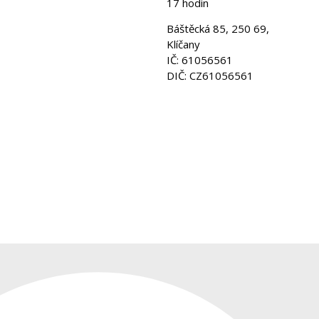
17 hodin
Báštěcká 85, 250 69,
Klíčany
IČ: 61056561
DIČ: CZ61056561