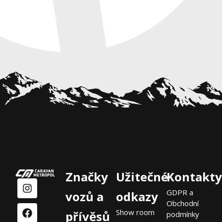
Značky
Užitečné
Kontakty
GDPR a
vozů a
odkazy
Obchodní
Show room
přívěsů
podmínky