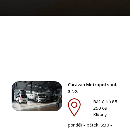
Caravan Metropol spol.
s r.o.
Báštěcká 85
250 69,
Klíčany
pondělí – pátek 8:30 –