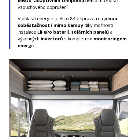
MBUX
,
adaptivním tempomatem
a možností
vzduchového odpružení.
V oblasti energie je Arto 84 připraven na
plnou
soběstačnost i mimo kempy
díky možnosti
instalace
LiFePo baterií
,
solárních panelů
a
výkonných
invertorů
s kompletním
monitoringem
energií
.