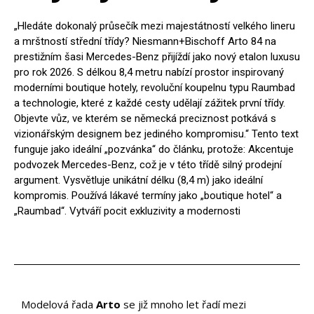
Blog
„Hledáte dokonalý průsečík mezi majestátností velkého lineru
O nás
a mrštností střední třídy? Niesmann+Bischoff Arto 84 na
prestižním šasi Mercedes-Benz přijíždí jako nový etalon luxusu
Kontakty
pro rok 2026. S délkou 8,4 metru nabízí prostor inspirovaný
moderními boutique hotely, revoluční koupelnu typu Raumbad
a technologie, které z každé cesty udělají zážitek první třídy.
Objevte vůz, ve kterém se německá preciznost potkává s
vizionářským designem bez jediného kompromisu.“ Tento text
funguje jako ideální „pozvánka“ do článku, protože: Akcentuje
podvozek Mercedes-Benz, což je v této třídě silný prodejní
argument. Vysvětluje unikátní délku (8,4 m) jako ideální
kompromis. Používá lákavé termíny jako „boutique hotel“ a
„Raumbad“. Vytváří pocit exkluzivity a modernosti
Modelová řada
Arto
se již mnoho let řadí mezi