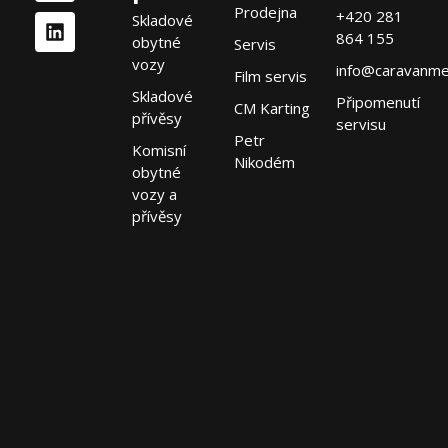
Prodejna
+420 281
Skladové
864 155
obytné
Servis
vozy
info@caravanme
Film servis
Skladové
Připomenutí
CM Karting
přívěsy
servisu
Petr
Komisní
Nikodém
obytné
vozy a
přívěsy