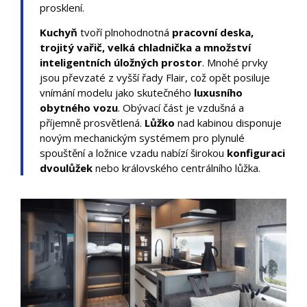
prosklení.
Kuchyň
tvoří plnohodnotná
pracovní deska,
trojitý vařič, velká chladnička a množství
inteligentních úložných prostor
. Mnohé prvky
jsou převzaté z vyšší řady Flair, což opět posiluje
vnímání modelu jako skutečného
luxusního
obytného vozu
. Obývací část je vzdušná a
příjemně prosvětlená.
Lůžko
nad kabinou disponuje
novým mechanickým systémem pro plynulé
spouštění a ložnice vzadu nabízí širokou
konfiguraci
dvoulůžek
nebo královského centrálního lůžka.