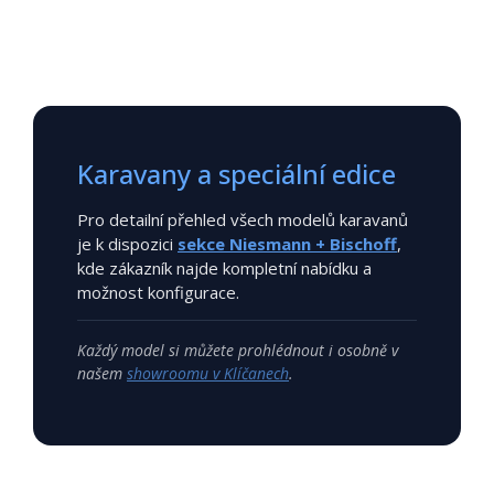
Karavany a speciální edice
Pro detailní přehled všech modelů karavanů
je k dispozici
sekce Niesmann + Bischoff
,
kde zákazník najde kompletní nabídku a
možnost konfigurace.
Každý model si můžete prohlédnout i osobně v
našem
showroomu v Klíčanech
.