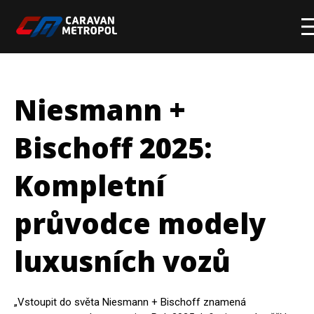
Hlavní stránka
Značky a modely
Niesmann +
Skladové obytné vozy
Bischoff 2025:
Skladové přívěsy
Kompletní
Komisní obytné vozy a přívěsy
Servis
průvodce modely
Prodejna
luxusních vozů
Show room
Film servis
„Vstoupit do světa Niesmann + Bischoff znamená