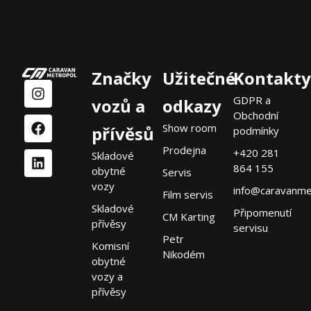
Značky
Užitečné
Kontakty
GDPR a
vozů a
odkazy
Obchodní
Show room
přívěsů
podmínky
Prodejna
+420 281
Skladové
864 155
obytné
Servis
vozy
info@caravanme
Film servis
Skladové
Připomenutí
CM Karting
přívěsy
servisu
Petr
Komisní
Nikodém
obytné
vozy a
přívěsy