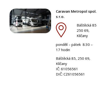
Caravan Metropol spol.
s r.o.
Báštěcká 85
250 69,
Klíčany
pondělí – pátek 8:30 –
17 hodin
Báštěcká 85, 250 69,
Klíčany
IČ: 61056561
DIČ: CZ61056561