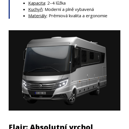
Kapacita
: 2–4 lůžka
Kuchyň
: Moderní a plně vybavená
Materiály
: Prémiová kvalita a ergonomie
Flair: Absolutní vrchol