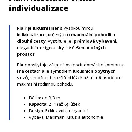
individualizace
Flair
je
luxusní liner
s vysokou mírou
individualizace, určený pro
maximální pohodlí
a
dlouhé cesty
. Vystihuje jej
prémiové vybavení
,
elegantní
design
a
chytré řešení úložných
prostor
.
Flair
poskytuje zákazníkovi pocit domácího komfortu
i na cestách a je symbolem
luxusních obytných
vozů
, s možností rozšíření lůžek až
pro 6 osob
pro
maximální rodinnou pohodu.
Délka
: od 8,3 m
Kapacita
: 2–4 (až 6) lůžek
Design
: Exkluzivní a elegantní
Výbava
: Maximální luxus a autonomie