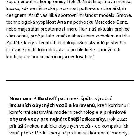
zapomenout na kompromisy. Rok 2025 definuje nová měřítka
Blog
luxusu, kde se německá preciznost potkává s vizionářským
designem. Ať už vás láká sportovní mrštnost modelu iSmove,
O nás
technologická vyspělost Arta na podvozku Mercedes-Benz,
Kontakty
nebo majestátní prostornost lineru Flair, náš aktuální přehled
vám odhalí, proč je tato značka absolutním vrcholem na trhu.
Zjistěte, který z těchto technologických skvostů je stvořen
pro vaše příští dobrodružství, a prohlédněte si možnosti
konfigurace pro nejnáročnější cestovatele.“
Niesmann + Bischoff
patří mezi špičku výrobců
luxusních obytných vozů a karavanů
, kteří kombinují
komfortní cestování, moderní technologie a
prémiové
obytné vozy pro nejnáročnější zákazníky
. Rok 2025
přináší širokou nabídku obytných vozů – od kompaktních
vanů přes střední linery až po luxusní komfortní modely.