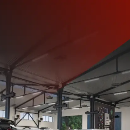
Hlavní stránka
Značky a modely
Skladové obytné vozy
Skladové přívěsy
Komisní obytné vozy a přívěsy
Servis
Prodejna
Show room
Film servis