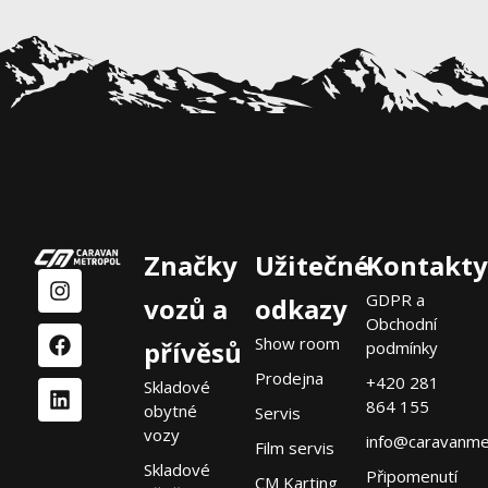
Značky
Užitečné
Kontakty
GDPR a
vozů a
odkazy
Obchodní
Show room
přívěsů
podmínky
Prodejna
+420 281
Skladové
864 155
obytné
Servis
vozy
info@caravanme
Film servis
Skladové
Připomenutí
CM Karting