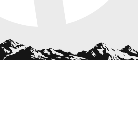
Značky
Užitečné
Kontakty
GDPR a
vozů a
odkazy
Obchodní
Show room
přívěsů
podmínky
Prodejna
+420 281