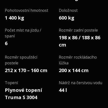
Pohotovostní hmotnost
Doložnost
1 400 kg
600 kg
Počet míst na jízdu /
Rozměr zadní postele
spaní
198 x 86 / 188 x 86
6
cm
Rozměr spouštěcí
Rozměr rozkládacího
postele
lůžka
212 x 170 – 160 cm
200 x 144 cm
Topení
Nádrž na čerstvou vodu
Plynové topení
44 l
Truma S 3004