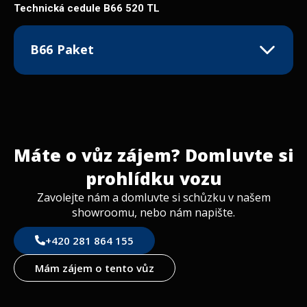
Technická cedule B66 520 TL
B66 Paket
Alu kola
Držák rezervního kola
Izolace podběhů kol
Bezpečnostní podvozek
Máte o vůz zájem? Domluvte si
Stabilizační podpěry
prohlídku vozu
Výklopné okno vzadu
Plechové boční stěny – bílé
Zavolejte nám a domluvte si schůzku v našem
showroomu, nebo nám napište.
Dvojitá tónovaná výklopná okna vč. rolety a
moskytiéry
+420 281 864 155
Střešní okno 40 × 40 cm
Moskytiéra ve vstupních dveřích
Mám zájem o tento vůz
Úložný box 167,5 × 88,5 cm – vpředu vpravo
Nábytkový dekor B66