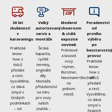
30 let
Velký
Moderní
Poradenství
zkušeností
autorizovaný
showroom
od
v
servis a
& stálá
prvního
karavaningu
montáže
expozice
výběru
novinek
po
Praktické
Široká
Prémiové
bezstarostn
know-
kapacita,
a luxusní
provoz
how z
rychlé
vozy
Praktické
tisíců
termíny,
Hymer,
know-
předání
originální
Bürstner,
how z
a cest.
díly.
Niesmann+Bischoff
tisíců
Vysvětlíme,
Montáže
na
předání
co dává
příslušenství
jednom
a cest.
smysl v
na míru
místě.
Vysvětlíme,
českých
pro vozy
co dává
podmínkách
našich
smysl v
– od
značek –
českých