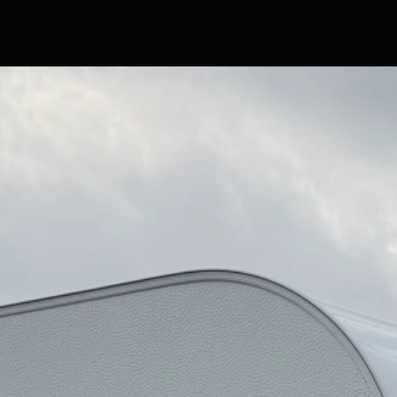
Hlavní stránka
Značky a modely
Skladové obytné vozy
Skladové přívěsy
Komisní obytné vozy a přívěsy
Servis
Prodejna
Show room
Film servis