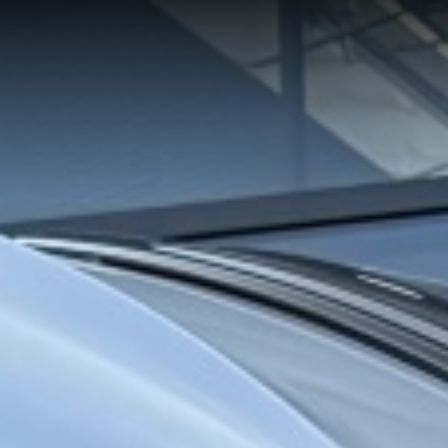
Hlavní stránka
Značky a model
Skladové obytné
Skladové přívěs
Komisní obytné 
Servis
Prodejna
Show room