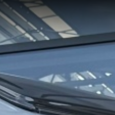
y
 vozy
y
vozy a přívěsy