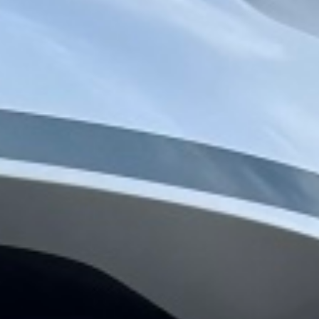
Film servis
Blog
O nás
Kontakty