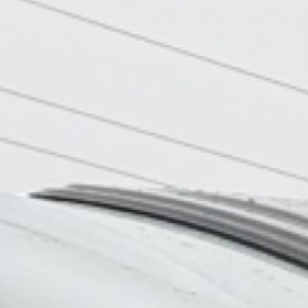
Film servis
Blog
O nás
Kontakty