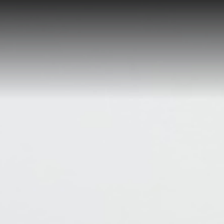
y
 vozy
y
vozy a přívěsy