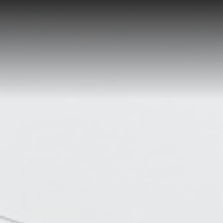
Hlavní stránka
Značky a model
Skladové obytné
Skladové přívěs
Komisní obytné 
Servis
Prodejna
Show room