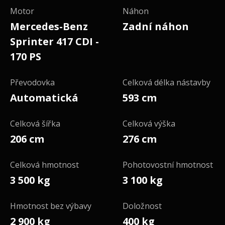
Motor
Náhon
Mercedes-Benz
Zadní náhon
Sprinter 417 CDI -
170 PS
Převodovka
Celková délka nástavby
Automatická
593 cm
Celková šířka
Celková výška
206 cm
276 cm
Celková hmotnost
Pohotovostní hmotnost
3 500 kg
3 100 kg
Hmotnost bez výbavy
Doložnost
2 900 kg
400 kg