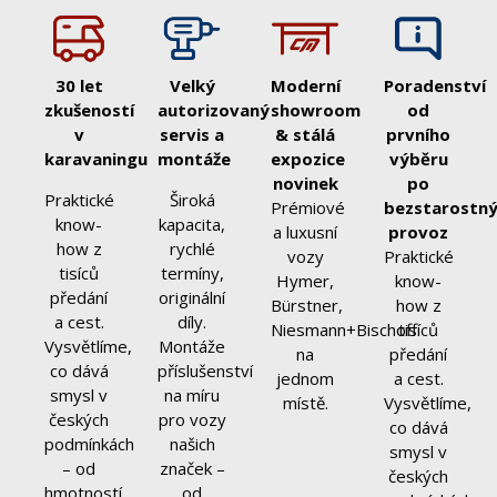
30 let
Velký
Moderní
Poradenství
zkušeností
autorizovaný
showroom
od
v
servis a
& stálá
prvního
karavaningu
montáže
expozice
výběru
novinek
po
Praktické
Široká
Prémiové
bezstarostn
know-
kapacita,
a luxusní
provoz
how z
rychlé
vozy
Praktické
tisíců
termíny,
Hymer,
know-
předání
originální
Bürstner,
how z
a cest.
díly.
Niesmann+Bischoff
tisíců
Vysvětlíme,
Montáže
na
předání
co dává
příslušenství
jednom
a cest.
smysl v
na míru
místě.
Vysvětlíme,
českých
pro vozy
co dává
podmínkách
našich
smysl v
– od
značek –
českých
hmotností
od