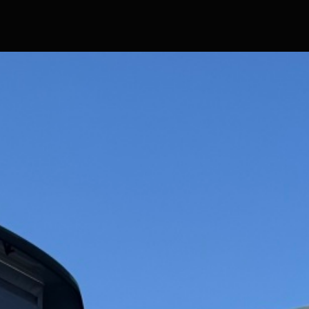
Hlavní stránka
Značky a modely
Skladové obytné vozy
Skladové přívěsy
Komisní obytné vozy a přívěsy
Servis
Prodejna
Show room
Film servis