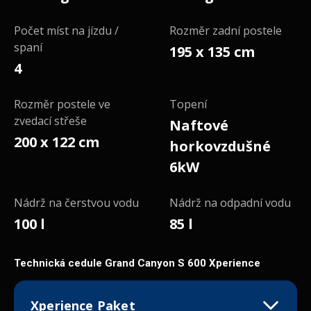
Počet míst na jízdu /
Rozměr zadní postele
spaní
195 x 135 cm
4
Rozměr postele ve
Topení
zvedací střeše
Naftové
200 x 122 cm
horkovzdušné
6kW
Nádrž na čerstvou vodu
Nádrž na odpadní vodu
100 l
85 l
Technická cedule Grand Canyon S 600 Xperience
Xperience Paket