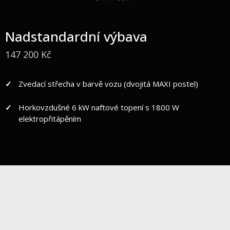
s dynamickým a individuálním ovládáním
HOME paket – 2 polštáře
Nadstandardní výbava
Hymer connect paket – 1× senzor hladiny plynu, 1×
teplotní senzor, 2× kontaktní senzor
147 200 Kč
5G WiFi router s vnější anténou a slotem na dvě SIM
karty
Zvedací střecha v barvě vozu (dvojitá MAXI postel)
Horkovzdušné 6 kW naftové topení s 1800 W
elektropřitápěním