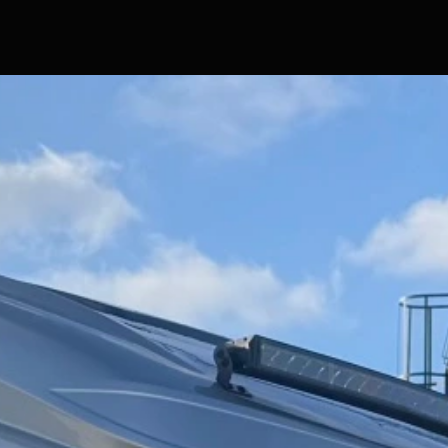
Hlavní stránka
Značky a modely
Skladové obytné vozy
Skladové přívěsy
Komisní obytné vozy a přívěsy
Servis
Prodejna
Show room
Film servis