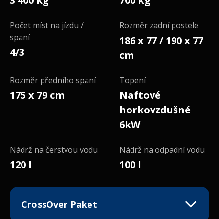
3 400 kg
700 kg
Počet míst na jízdu /
Rozměr zadní postele
spaní
186 x 77 / 190 x 77
4/3
cm
Rozměr předního spaní
Topení
175 x 79 cm
Naftové
horkovzdušné
6kW
Nádrž na čerstvou vodu
Nádrž na odpadní vodu
120 l
100 l
CrossOver Paket