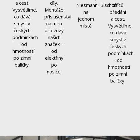
a cest.
díly.
(MPPT) a displejem
Niesmann+Bischoff
tisíců
Vysvětlíme,
Montáže
na
předání
Měnič z 12 V na 230 V, 1 800 W
co dává
příslušenství
jednom
a cest.
4x 230 V / 1x 12 V / 2x dvojité USB (USB-A/C)
smysl v
na míru
místě.
Vysvětlíme,
přídavné zásuvky
českých
pro vozy
co dává
Vodní filtr
podmínkách
našich
smysl v
– od
značek –
českých
hmotností
od
podmínkách
po zimní
elektřiny
– od
balíčky.
po
hmotností
nosiče.
po zimní
balíčky.