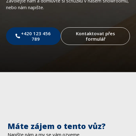
Zavolejte nám a domluvte si schůzku v našem showroomu,
nebo nám napište.
+420 123 456
Kontaktovat přes
789
formulář
Máte zájem o tento vůz?
Napište nám a my se vám ozveme