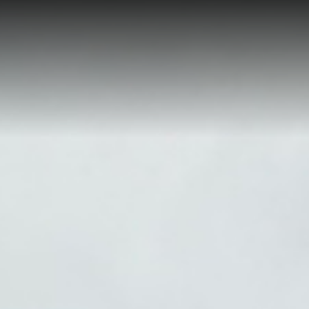
y
 vozy
y
vozy a přívěsy