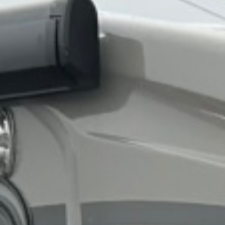
Film servis
Blog
O nás
Kontakty