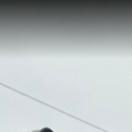
Hlavní stránka
Značky a model
Skladové obytné
Skladové přívěs
Komisní obytné 
Servis
Prodejna
Show room