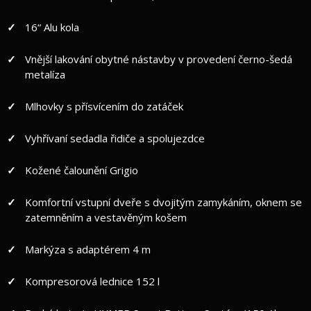
16“ Alu kola
Vnější lakování obytné nástavby v provedení černo-šedá
metalíza
Mlhovky s přísvícením do zatáček
Vyhřívaní sedadla řidiče a spolujezdce
Kožené čalounění Grigio
Komfortní vstupní dveře s dvojitým zamykáním, oknem se
zatemněním a vestavěným košem
Markýza s adaptérem 4 m
Kompresorová lednice 152 l