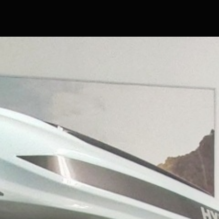
Hlavní stránka
Značky a modely
Skladové obytné vozy
Skladové přívěsy
Komisní obytné vozy a přívěsy
Servis
Prodejna
Show room
Film servis