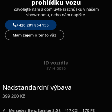
prohlídku vozu
rozjezdu do kopce
Přístrojová deska s barevným displejem
Zavolejte nám a domluvte si schůzku v našem
Mercedes-Benz MBUX 10,25″ Multimediální systém
showroomu, nebo nám napište.
včetně navigace, hlasového ovládání, multifunkční
+420 281 864 155
volant, DAB+, dotyková obrazovka, zpětná couvací
kamera
Mám zájem o tento vůz
Akustický balíček Mercedes-Benz
ID vozidla
SV-H-0016
Nadstandardní výbava
399 200 Kč
Mercedes-Benz Sprinter 3,5 t – 417 CDI – 170 PS