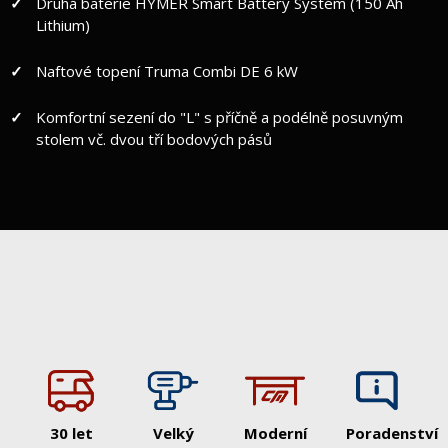
Druhá baterie HYMER Smart Battery Systém (150 Ah
Lithium)
Naftové topení Truma Combi DE 6 kW
Komfortní sezení do "L" s příčně a podélně posuvným
stolem vč. dvou tří bodových pásů
30 let
Velký
Moderní
Poradenství