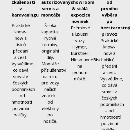
zkušeností
autorizovaný
showroom
od
v
servis a
& stálá
prvního
karavaningu
montáže
expozice
výběru
novinek
po
Praktické
Široká
Prémiové
bezstarostn
know-
kapacita,
a luxusní
provoz
how z
rychlé
vozy
Praktické
tisíců
termíny,
Hymer,
know-
předání
originální
Bürstner,
how z
a cest.
díly.
Niesmann+Bischoff
tisíců
Vysvětlíme,
Montáže
na
předání
co dává
příslušenství
jednom
a cest.
smysl v
na míru
místě.
Vysvětlíme,
českých
pro vozy
co dává
podmínkách
našich
smysl v
– od
značek –
českých
hmotností
od
podmínkách
po zimní
elektřiny
– od
balíčky.
po
hmotností
nosiče.
po zimní
balíčky.