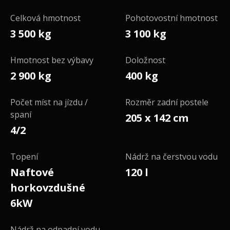
Celková hmotnost
Pohotovostní hmotnost
3 500 kg
3 100 kg
Hmotnost bez výbavy
Doložnost
2 900 kg
400 kg
Počet míst na jízdu /
Rozměr zadní postele
spaní
205 x 142 cm
4/2
Topení
Nádrž na čerstvou vodu
Naftové
120 l
horkovzdušné
6kW
Nádrž na odpadní vodu