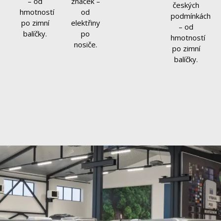
– od
značek –
českých
hmotností
od
podmínkách
po zimní
elektřiny
– od
balíčky.
po
hmotností
nosiče.
po zimní
balíčky.