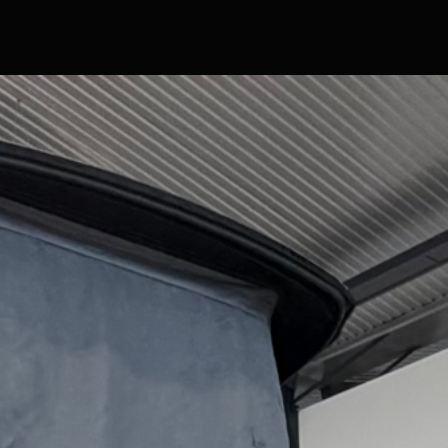
Hlavní stránka
Značky a modely
Skladové obytné vozy
Skladové přívěsy
Komisní obytné vozy a přívěsy
Servis
Prodejna
Show room
Film servis