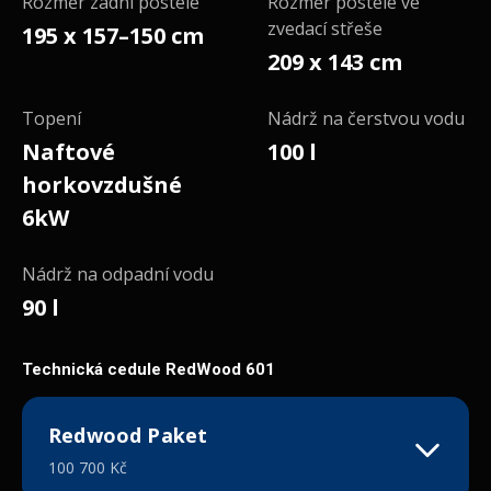
Rozměr zadní postele
Rozměr postele ve
zvedací střeše
195 x 157–150 cm
209 x 143 cm
Topení
Nádrž na čerstvou vodu
Naftové
100 l
horkovzdušné
6kW
Nádrž na odpadní vodu
90 l
Technická cedule RedWood 601
Redwood Paket
100 700 Kč