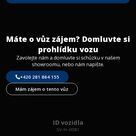
16″ Alu kola
Designové polepy: Explorer
Okno v boční stěně – levá zadní část
Kožený volant
Máte o vůz zájem? Domluvte si
Zatemnění kabiny řidiče
prohlídku vozu
Dodatečné zásuvky
Mlhová světla s přisvícením do zatáček
Zavolejte nám a domluvte si schůzku v našem
showroomu, nebo nám napište.
Ochranný kryt podvozku
Nádrž na odpadní vodu – izolovaná a vyhřívaná
+420 281 864 155
Topení Truma Combi DE (nafta + elektřina)
80 Ah lithiová baterie
Mám zájem o tento vůz
Předpříprava pro solární systém
ID vozidla
SV-H-0081