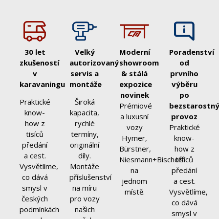
30 let
Velký
Moderní
Poradenství
zkušeností
autorizovaný
showroom
od
v
servis a
& stálá
prvního
karavaningu
montáže
expozice
výběru
novinek
po
Praktické
Široká
Prémiové
bezstarostn
know-
kapacita,
a luxusní
provoz
how z
rychlé
vozy
Praktické
tisíců
termíny,
Hymer,
know-
předání
originální
Bürstner,
how z
a cest.
díly.
Niesmann+Bischoff
tisíců
Vysvětlíme,
Montáže
na
předání
co dává
příslušenství
jednom
a cest.
smysl v
na míru
místě.
Vysvětlíme,
českých
pro vozy
co dává
podmínkách
našich
smysl v