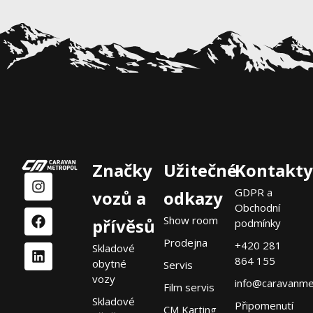
Značky
Užitečné
Kontakty
GDPR a
vozů a
odkazy
Obchodní
Show room
přívěsů
podmínky
Prodejna
+420 281
Skladové
864 155
obytné
Servis
vozy
info@caravanme
Film servis
Skladové
Připomenutí
CM Karting