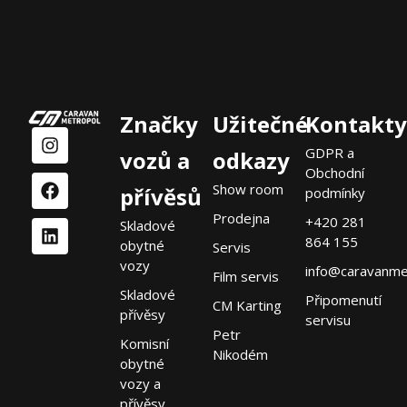
Značky
Užitečné
Kontakty
GDPR a
vozů a
odkazy
Obchodní
Show room
přívěsů
podmínky
Prodejna
+420 281
Skladové
864 155
obytné
Servis
vozy
info@caravanme
Film servis
Skladové
Připomenutí
CM Karting
přívěsy
servisu
Petr
Komisní
Nikodém
obytné
vozy a
přívěsy