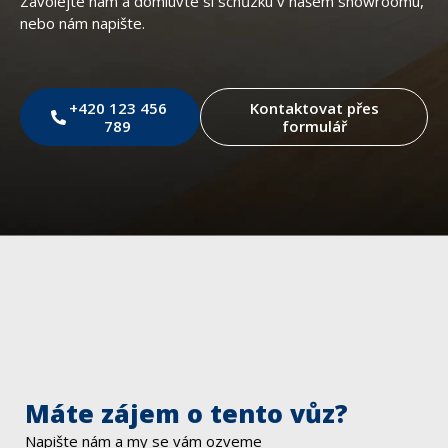
Zavolejte nám a domluvte si schůzku v našem showroomu,
nebo nám napište.
+420 123 456
Kontaktovat přes
789
formulář
Máte zájem o tento vůz?
Napište nám a my se vám ozveme