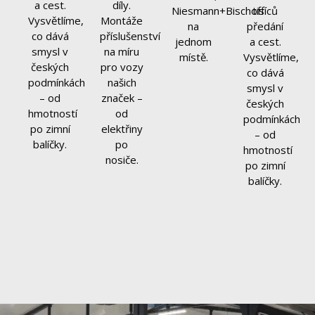
a cest.
díly.
Niesmann+Bischoff
tisíců
Vysvětlíme,
Montáže
na
předání
co dává
příslušenství
jednom
a cest.
smysl v
na míru
místě.
Vysvětlíme,
českých
pro vozy
co dává
podmínkách
našich
smysl v
– od
značek –
českých
hmotností
od
podmínkách
po zimní
elektřiny
– od
balíčky.
po
hmotností
nosiče.
po zimní
balíčky.