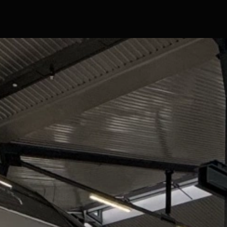
Hlavní stránka
Značky a modely
Skladové obytné vozy
Skladové přívěsy
Komisní obytné vozy a přívěsy
Servis
Prodejna
Show room
Film servis