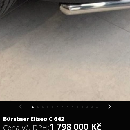
Bürstner Eliseo C 642
1 798 000
Kč
Cena vč. DPH: