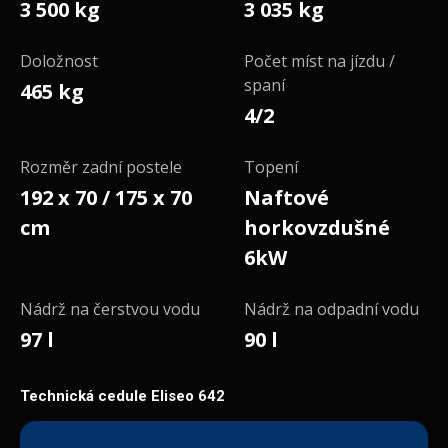
3 500 kg
3 035 kg
Doložnost
Počet míst na jízdu /
spaní
465 kg
4/2
Rozměr zadní postele
Topení
192 x 70 / 175 x 70
Naftové
cm
horkovzdušné
6kW
Nádrž na čerstvou vodu
Nádrž na odpadní vodu
97 l
90 l
Technická cedule Eliseo 642