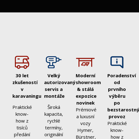
30 let
Velký
Moderní
Poradenství
zkušeností
autorizovaný
showroom
od
v
servis a
& stálá
prvního
karavaningu
montáže
expozice
výběru
novinek
po
Praktické
Široká
Prémiové
bezstarostn
know-
kapacita,
a luxusní
provoz
how z
rychlé
vozy
Praktické
tisíců
termíny,
Hymer,
know-
předání
originální
Bürstner,
how z