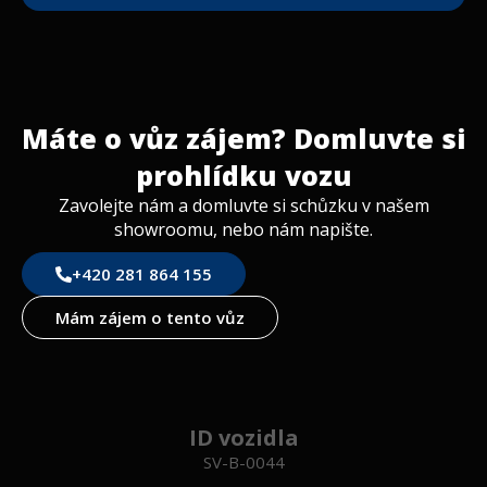
Přední maska v černém laku
Senzor tlaku v pneumatikách
Mlhová světla s přisvícením do zatáček
Máte o vůz zájem? Domluvte si
prohlídku vozu
Zavolejte nám a domluvte si schůzku v našem
showroomu, nebo nám napište.
+420 281 864 155
Mám zájem o tento vůz
ID vozidla
SV-B-0044