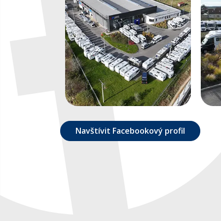
Navštívit Facebookový profil